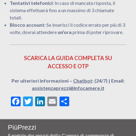
Tentativi telefonici:
In caso di mancata risposta, il
sistema effettuerà fino a un massimo di 3 chiamate
totali
.
Blocco account:
Se inserisci il codice errato per più di 3
volte, dovrai attendere
un’ora
prima di poter riprovare
.
SCARICA LA GUIDA COMPLETA SU
ACCESSO E OTP
Per ulteriori informazioni –
Chatbot
: (24/7) | Email:
assistenzaprezzi@infocamere.it
Facebook
Twitter
LinkedIn
Email
Share
PiùPrezzi
Il portale dei prezzi della Camera di commercio di