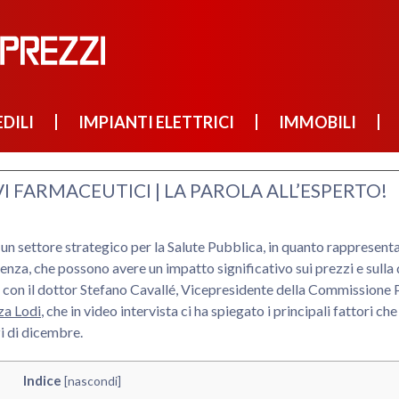
DILI
IMPIANTI ELETTRICI
IMMOBILI
VI FARMACEUTICI | LA PAROLA ALL’ESPERTO!
 un settore strategico per la Salute Pubblica, in quanto rappresenta 
uenza, che possono avere un impatto significativo sui prezzi e sulla di
on il dottor Stefano Cavallé, Vicepresidente della Commissione P
za Lodi
, che in video intervista ci ha spiegato i principali fattori 
i di dicembre.
Indice
[
nascondi
]