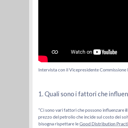
Intervista con il Vicepresidente Commissione 
1. Quali sono i fattori che influ
“Ci sono vari fattori che possono influenzare
i
prezzo del petrolio che incide sul costo dei sol
bisogna rispettare le
Good Distribution Pract