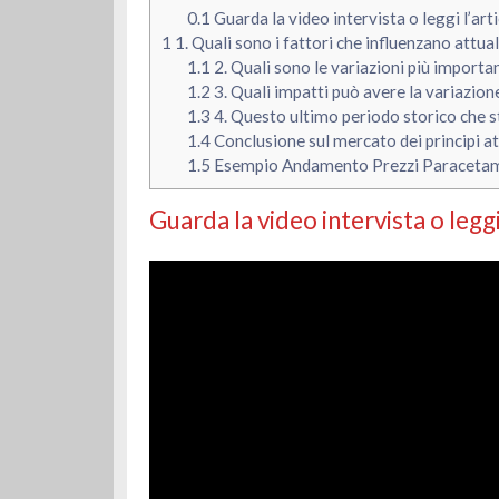
0.1
Guarda la video intervista o leggi l’art
1
1. Quali sono i fattori che influenzano attua
1.1
2. Quali sono le variazioni più import
1.2
3. Quali impatti può avere la variazione d
1.3
4. Questo ultimo periodo storico che st
1.4
Conclusione sul mercato dei principi at
1.5
Esempio Andamento Prezzi Paracetam
Guarda la video intervista o leggi