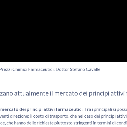
Prezzi Chimici Farmaceutici: Dottor Stefano Cavallé
enzano attualmente il mercato dei principi attivi
l mercato dei principi attivi farmaceutici
. Tra i principali si po
venti direzione; il costo di trasporto, che nel caso dei principi att
ice
, che hanno delle richieste piuttosto stringenti in termini di cond