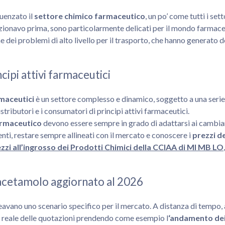
luenzato il
settore chimico farmaceutico
, un po’ come tutti i set
ionavo prima, sono particolarmente delicati per il mondo farmaceu
e dei problemi di alto livello per il trasporto, che hanno generato 
cipi attivi farmaceutici
rmaceutici
è un settore complesso e dinamico, soggetto a una serie 
istributori e i consumatori di principi attivi farmaceutici.
farmaceutico
devono essere sempre in grado di adattarsi ai cambiam
ti, restare sempre allineati con il mercato e conoscere i
prezzi de
ezzi all’ingrosso dei Prodotti Chimici della CCIAA di MI MB LO
cetamolo aggiornato al 2026
lineavano uno scenario specifico per il mercato. A distanza di tem
one reale delle quotazioni prendendo come esempio l
‘andamento dei 