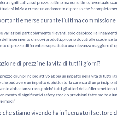
niera significativa sul prezzo; ultimo ma non ultimo, l’eventuale s
tuale si inizia a creare un andamento di prezzo che è completame
importanti emerse durante l’ultima commissione
variazioni particolarmente rilevanti, solo dei piccoli allineamen
are dell’inserimento di nuovi prodotti, proprio dovuti alle scadenze
o di prezzo differente e soprattutto una rilevanza maggiore di que
zione di prezzi nella vita di tutti i giorni?
prezzo di un principio attivo abbia un impatto nella vita di tutti i 
ò che può avere un impatto è, piuttosto, la carenza di un principio 
nto abbastanza raro, poiché tutti gli attori della filiera mettono in
enimento di significativi
safety stock
o previsioni fatte molto a lun
dei modi.”
che stiamo vivendo ha influenzato il settore de