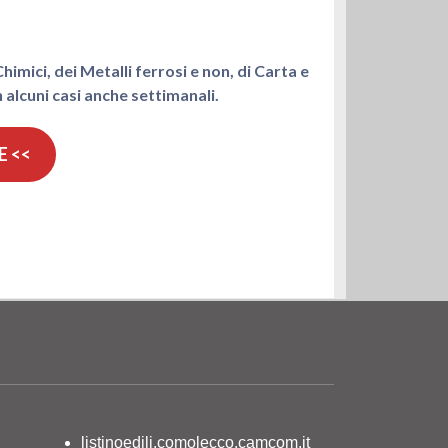
himici, dei Metalli ferrosi e non, di Carta e
 alcuni casi anche settimanali.
E <<
listinoedili.comolecco.camcom.it