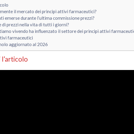
icolo
lmente il mercato dei principi attivi farmaceutici?
anti emerse durante l’ultima commissione prezzi?
i prezzi nella vita di tutti i giorni?
iamo vivendo ha influenzato il settore dei principi attivi farmaceuti
tivi farmaceutici
olo aggiornato al 2026
 l’articolo