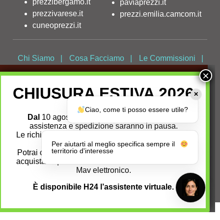
prezzibergamo.it
paviaprezzi.it
prezzivarese.it
prezzi.emilia.camcom.it
cuneoprezzi.it
Chi Siamo
|
Cosa Facciamo
|
Le Commissioni
|
Contatti
|
Faq
|
Privacy Policy
|
Cookies Policy
|
Dichiarazione di Accessibilità
Sede legale:
Via G. B.
Morgagni, 13
- 00161
Roma
Partita Iva /
Codice
Fiscale
02313821007