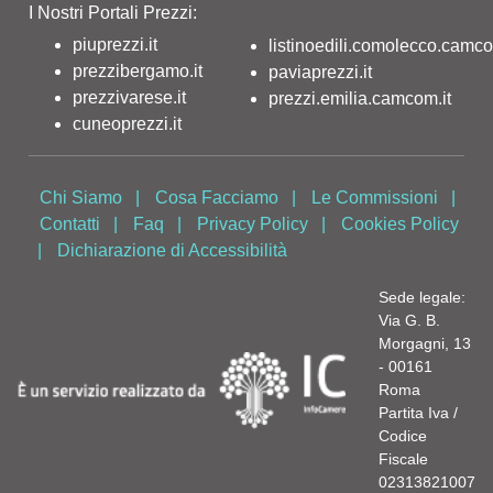
I Nostri Portali Prezzi:
piuprezzi.it
listinoedili.comolecco.camco
prezzibergamo.it
paviaprezzi.it
prezzivarese.it
prezzi.emilia.camcom.it
cuneoprezzi.it
Chi Siamo
|
Cosa Facciamo
|
Le Commissioni
|
Contatti
|
Faq
|
Privacy Policy
|
Cookies Policy
|
Dichiarazione di Accessibilità
Sede legale:
Via G. B.
Morgagni, 13
- 00161
Roma
Partita Iva /
Codice
Fiscale
02313821007