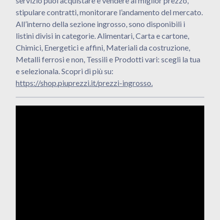
servizio puoi acquistare e vendere al miglior prezzo,
stipulare contratti, monitorare l’andamento del mercato.
All’interno della sezione ingrosso, sono disponibili i
listini divisi in categorie. Alimentari, Carta e cartone,
Chimici, Energetici e affini, Materiali da costruzione,
Metalli ferrosi e non, Tessili e Prodotti vari: scegli la tua
e selezionala. Scopri di più su:
https://shop.piuprezzi.it/prezzi-ingrosso.