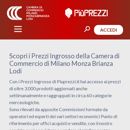
ACCEDI
Scopri i Prezzi Ingrosso della Camera di
Commercio di Milano Monza Brianza
Lodi
Con i Prezzi Ingrosso di Piuprezzi.it hai accesso ai prezzi
di oltre 3.000 prodotti aggiornati anche
settimanalmente e raggruppati in circa 60 categorie
merceologiche.
Sono rilevati da apposite Commissioni formate da
operatori ed esperti dei vari settori economici Punto di
riferimento per uffici acquisti e vendite, con il nostro