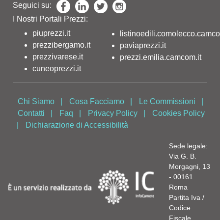
Seguici su:
I Nostri Portali Prezzi:
piuprezzi.it
listinoedili.comolecco.camco
prezzibergamo.it
paviaprezzi.it
prezzivarese.it
prezzi.emilia.camcom.it
cuneoprezzi.it
Chi Siamo
|
Cosa Facciamo
|
Le Commissioni
|
Contatti
|
Faq
|
Privacy Policy
|
Cookies Policy
|
Dichiarazione di Accessibilità
Sede legale:
Via G. B.
Morgagni, 13
- 00161
Roma
Partita Iva /
Codice
Fiscale