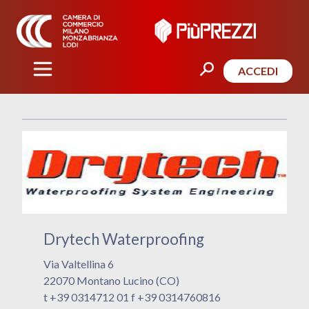
ACCEDI
Drytech Waterproofing
Via Valtellina 6
22070 Montano Lucino (CO)
t +39 0314712 01 f +39 0314760816