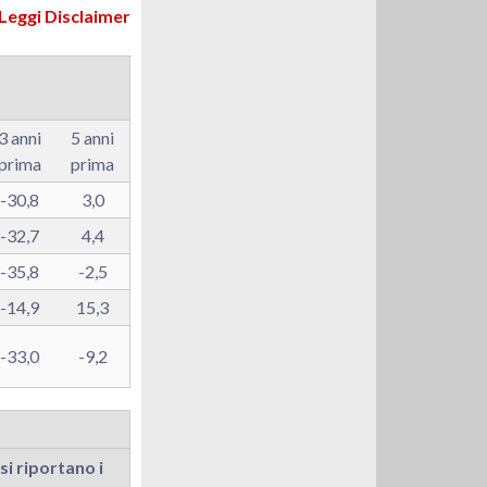
Leggi Disclaimer
3 anni
5 anni
prima
prima
-30,8
3,0
-32,7
4,4
-35,8
-2,5
-14,9
15,3
-33,0
-9,2
si riportano i