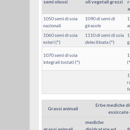
semi oleosi
oli vegetali grezzi
r
a
1050 semi di soia
1090 di semi di
1
nazionali
girasole
a
1060 semi di soia
1110 di semi di soia
1
esteri (*)
delecitinata (*)
g
1070 semi di soia
1
integrali tostati (*)
(
1
r
f
Erbe mediche di
Grassi animali
essiccate 
mediche
grassi animali
disidratate ed
f