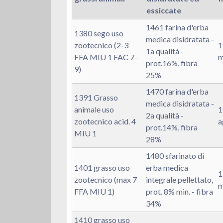
essiccate
1461 farina d'erba
1380 sego uso
medica disidratata -
zootecnico (2-3
1
1a qualità -
FFA MIU 1 FAC 7-
m
prot.16%, fibra
9)
25%
1470 farina d'erba
1391 Grasso
medica disidratata -
animale uso
1
2a qualità -
zootecnico acid. 4
a
prot.14%, fibra
MIU 1
28%
1480 sfarinato di
1401 grasso uso
erba medica
1
zootecnico (max 7
integrale pellettato,
m
FFA MIU 1)
prot. 8% min. - fibra
34%
1410 grasso uso