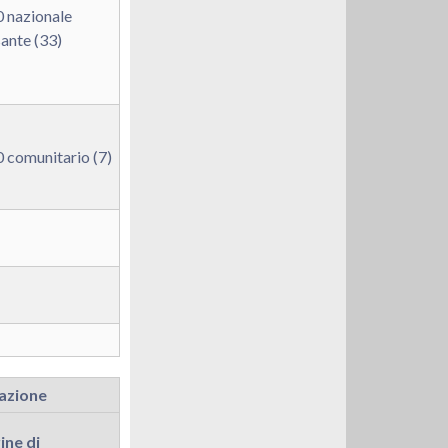
 nazionale
ante (33)
 comunitario (7)
razione
ine di