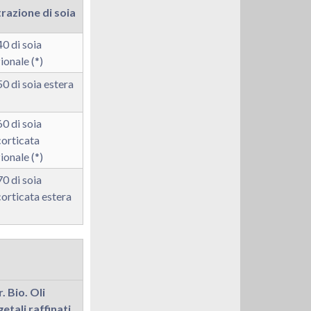
razione di soia
0 di soia
ionale (*)
0 di soia estera
0 di soia
orticata
ionale (*)
0 di soia
orticata estera
. Bio. Oli
etali raffinati