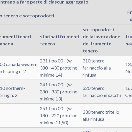
entrano a fare parte di ciascun aggregato.
F
 tenero e sottoprodotti
sottoprodotti
rumenti teneri
sfarinati frumenti
della lavorazione
fr
anada
tenero
del frumento
naz
tenero
231 tipo 00 - (w
310 tenero
00 canada western
130
380 - 430 proteine
farinaccio alla
ed-spring n. 2
Nor
minime 14)
rinfusa
241 tipo 00 - (w
10 northern-
320 tenero
160
280 - 330 proteine
pring n. 2
farinaccio in sacchi
Cen
minime 13)
251 tipo 00 - (w
330 tenero tritello
180 - 220 proteine
alla rinfusa
minime 11,50)