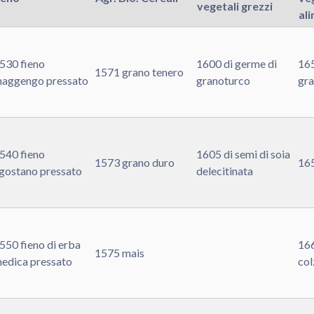
vegetali grezzi
al
530 fieno
1600 di germe di
165
1571 grano tenero
aggengo pressato
granoturco
gr
540 fieno
1605 di semi di soia
1573 grano duro
165
gostano pressato
delecitinata
550 fieno di erba
166
1575 mais
edica pressato
col