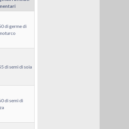
imentari
0 di germe di
anoturco
5 di semi di soia
0 di semi di
za