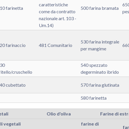
caratteristiche
650
10 farinetta
500 farina bramata
come da contratto
pes
nazionale art. 103 -
Um.14)
530 farina integrale
20 farinaccio
481 Comunitario
660
per mangime
30
540 spezzato
ritello/cruschello
degerminato ibrido
40 cubettato
570 farina glutinata
580 farinetta
etali
Olio d'oliva
Farine di est
li vegetali
farine di
far