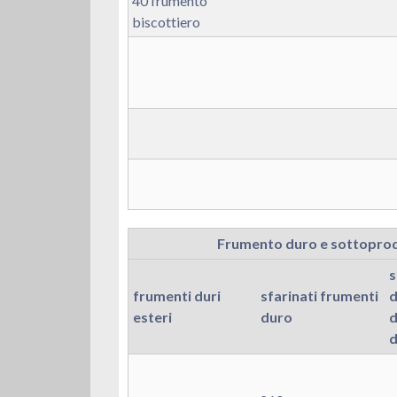
40 frumento
biscottiero
Frumento duro e sottoprod
s
frumenti duri
sfarinati frumenti
d
esteri
duro
d
d