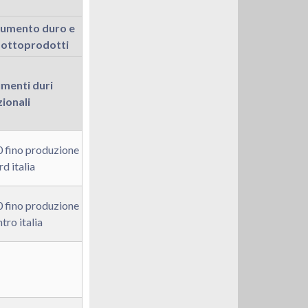
rumento duro e
sottoprodotti
umenti duri
ionali
 fino produzione
d italia
 fino produzione
tro italia