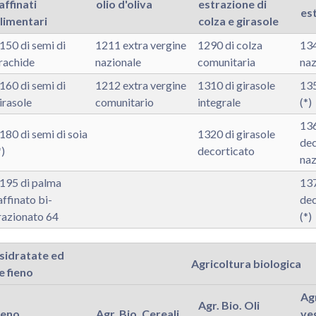
affinati
olio d'oliva
estrazione di
est
limentari
colza e girasole
150 di semi di
1211 extra vergine
1290 di colza
134
rachide
nazionale
comunitaria
naz
160 di semi di
1212 extra vergine
1310 di girasole
135
irasole
comunitario
integrale
(*)
136
180 di semi di soia
1320 di girasole
dec
*)
decorticato
naz
195 di palma
137
affinato bi-
dec
razionato 64
(*)
sidratate ed
Agricoltura biologica
e fieno
Agr
Agr. Bio. Oli
ieno
Agr. Bio. Cereali
veg