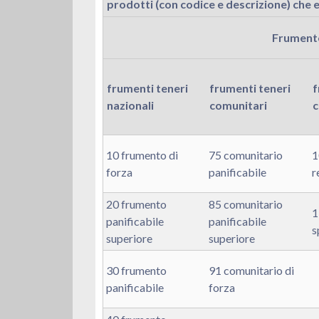
prodotti (con codice e descrizione) che 
Frumento
frumenti teneri
frumenti teneri
f
nazionali
comunitari
c
10 frumento di
75 comunitario
1
forza
panificabile
r
20 frumento
85 comunitario
1
panificabile
panificabile
s
superiore
superiore
30 frumento
91 comunitario di
panificabile
forza