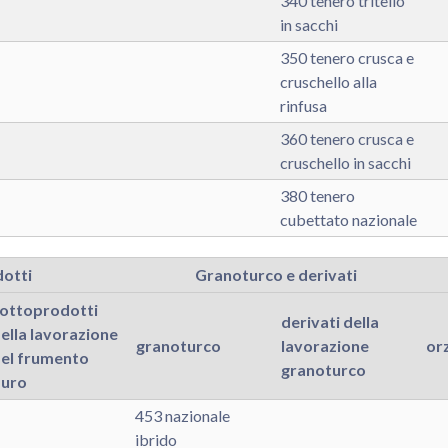
340 tenero tritello
in sacchi
350 tenero crusca e
cruschello alla
rinfusa
360 tenero crusca e
cruschello in sacchi
380 tenero
cubettato nazionale
otti
Granoturco e derivati
ottoprodotti
derivati della
ella lavorazione
granoturco
lavorazione
or
el frumento
granoturco
uro
453 nazionale
ibrido