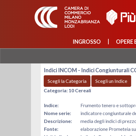
INGROSSO
OPERE E
Indici INCOM - Indici Congiunturali 
Scegli la Categoria
Scegli un Indice
Categoria: 10 Cereali
Indice:
Frumento tenero e sottopr
Nome serie:
indicatore congiunturale d
Descrizione:
media degli indici di prez
Fonte:
elaborazione Prometeia s