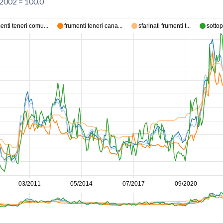
 2002 = 100.0
enti teneri comu...
frumenti teneri cana...
sfarinati frumenti t...
sottop
03/2011
05/2014
07/2017
09/2020