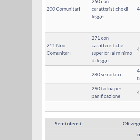
260 con
200 Comunitari
caratteristiche di
4
legge
271 con
211 Non
caratteristiche
4
Comunitari
superiori al minimo
di legge
4
280 semolato
t
290 farina per
4
panificazione
Semi oleosi
Oli veg
o