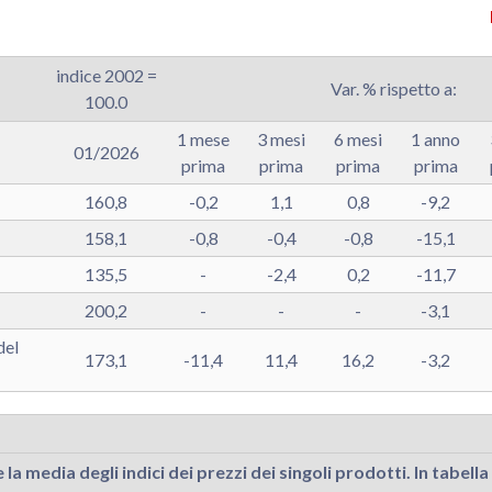
indice 2002 =
Var. % rispetto a:
100.0
1 mese
3 mesi
6 mesi
1 anno
01/2026
prima
prima
prima
prima
160,8
-0,2
1,1
0,8
-9,2
158,1
-0,8
-0,4
-0,8
-15,1
135,5
-
-2,4
0,2
-11,7
200,2
-
-
-
-3,1
del
173,1
-11,4
11,4
16,2
-3,2
la media degli indici dei prezzi dei singoli prodotti. In tabella 