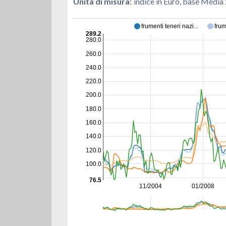
Unità di misura:
indice in Euro, base Media
frumenti teneri nazi...
frum
289.2
280.0
260.0
240.0
220.0
200.0
180.0
160.0
140.0
120.0
100.0
76.5
11/2004
01/2008