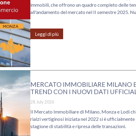
immobili, che offrono un quadro completo delle te
all'andamento del mercato nel II semestre 2025. Nuo
Monza e Lodi: cosa c'è da sapere?
Leggi di più
MERCATO IMMOBILIARE MILANO E O
TREND CON I NUOVI DATI UFFICIAL
28 July 2026
Il Mercato Immobiliare di Milano, Monza e Lodi chiu
rialzi vertiginosi iniziata nel 2022 si è ufficialment
stagione di stabilità e ripresa delle transazioni.