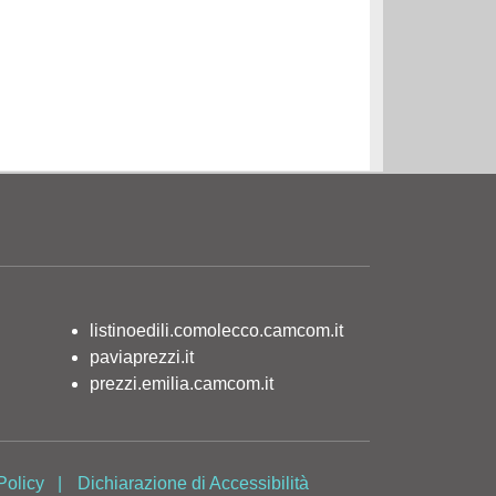
listinoedili.comolecco.camcom.it
paviaprezzi.it
prezzi.emilia.camcom.it
Policy
|
Dichiarazione di Accessibilità