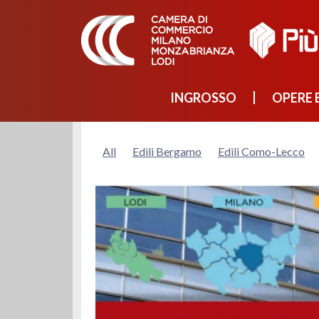
INGROSSO
OPERE E
All
Edili Bergamo
Edili Como-Lecco