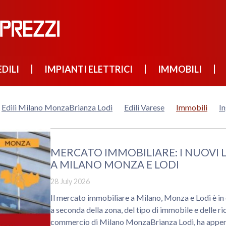
DILI
IMPIANTI ELETTRICI
IMMOBILI
Edili Milano MonzaBrianza Lodi
Edili Varese
Immobili
I
MERCATO IMMOBILIARE: I NUOVI LI
A MILANO MONZA E LODI
28 July 2026
Il mercato immobiliare a Milano, Monza e Lodi è in
a seconda della zona, del tipo di immobile e delle ri
commercio di Milano MonzaBrianza Lodi, ha appena 