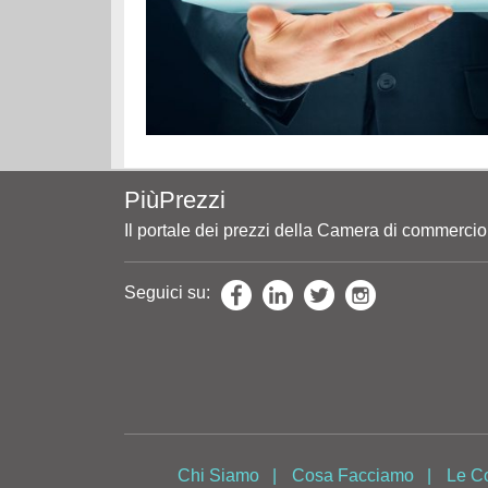
PiùPrezzi
Il portale dei prezzi della Camera di commerci
Seguici su:
Chi Siamo
|
Cosa Facciamo
|
Le C