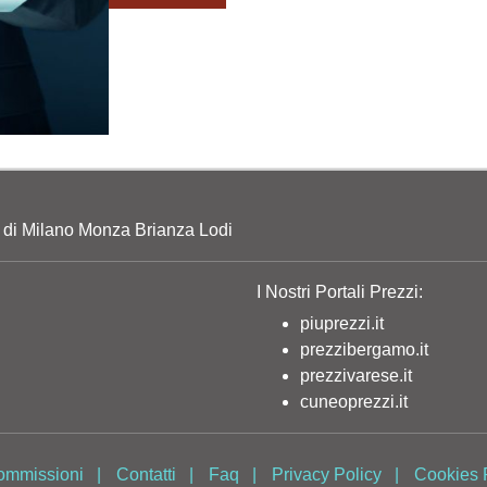
o di Milano Monza Brianza Lodi
I Nostri Portali Prezzi:
piuprezzi.it
prezzibergamo.it
prezzivarese.it
cuneoprezzi.it
ommissioni
|
Contatti
|
Faq
|
Privacy Policy
|
Cookies 