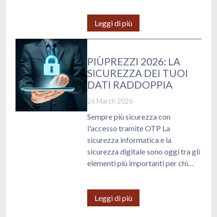
del settore, il dottor Alan
Catturini, V.P. della Commissione
Leggi di più
Prezzi Materie Plastiche e Resine
della Camera di commercio di
Milano Monza Brianza Lodi, che in
PIÙPREZZI 2026: LA
una sua videointervista ha
SICUREZZA DEI TUOI
condiviso con noi preziose
DATI RADDOPPIA
informazioni su quali e come
26 March 2026
questi fattori stanno modellando il
panorama attuale.
Sempre più sicurezza con
l'accesso tramite OTP La
sicurezza informatica e la
sicurezza digitale sono oggi tra gli
elementi più importanti per chi
utilizza servizi online
professionali. In un contesto in cui
la protezione dell'identità digitale
Leggi di più
è diventata una priorità per